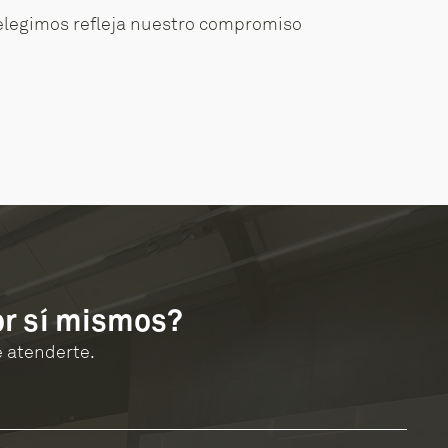
elegimos refleja nuestro compromiso
or sí mismos?
 atenderte.