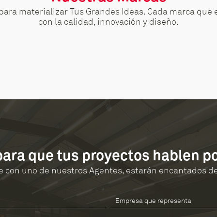
para materializar Tus Grandes Ideas. Cada marca que 
con la calidad, innovación y diseño.
 para que tus proyectos hablen p
 con uno de nuestros Agentes, estarán encantados de