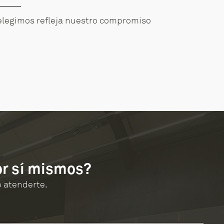
elegimos refleja nuestro compromiso
or sí mismos?
 atenderte.